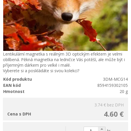
Lentikulární magnetka s reálným 3D optickým efektem je velmi
oblíbená. Pěkná magnetka na ledničce Vás potěší, ale může být i
příjemným dárkem pro velké i malé.
Vyberete si a poskládáte si svou kolekci?
Kód produktu
3DM-MCG14
EAN kód
8594159302105
Hmotnost
20 g
3.74 €
bez DPH
4.60 €
Cena s DPH
ks