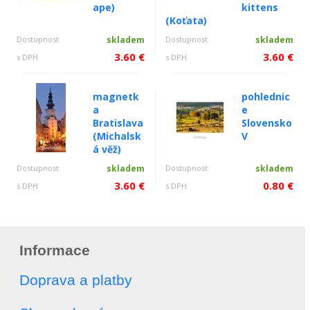
ape)
kittens
(Koťata)
Dostupnost
skladem
Dostupnost
skladem
3.60 €
3.60 €
s DPH
s DPH
magnetk
pohlednic
a
e
Bratislava
Slovensko
(Michalsk
V
á věž)
Dostupnost
skladem
Dostupnost
skladem
3.60 €
0.80 €
s DPH
s DPH
Informace
Doprava a platby