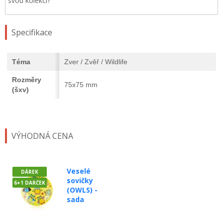
svou kolekci?
Specifikace
Téma
Zver / Zvěř / Wildlife
Rozměry
75x75 mm
(šxv)
VÝHODNÁ CENA
Veselé
DÁREK
sovičky
6+1 DARČEK
(OWLS) -
sada