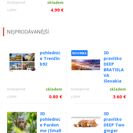
Dostupnost
skladem
4.99 €
s DPH
NEJPRODÁVANĚJŠÍ
pohlednic
3D
NOVINKA
e Trenčín
pravítko
b92
DEEP
BRATISLA
VA
Slovakia
Dostupnost
skladem
Dostupnost
skladem
0.80 €
3.60 €
s DPH
s DPH
3D
3D
pohlednic
pravítko
e Pardon
DEEP Two
me (Small
ginger