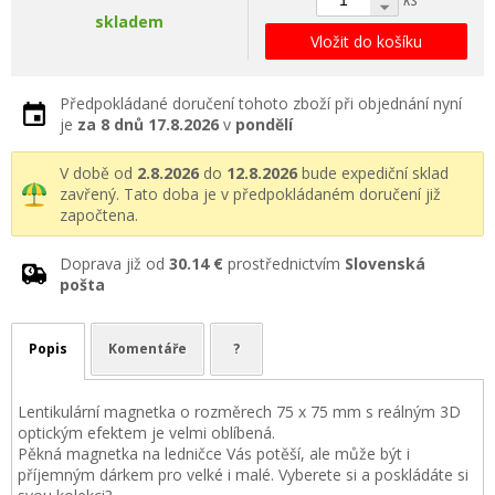
skladem
Vložit do košíku
Předpokládané doručení tohoto zboží při objednání nyní
je
za 8 dnů
17.8.2026
v
pondělí
V době od
2.8.2026
do
12.8.2026
bude expediční sklad
zavřený. Tato doba je v předpokládaném doručení již
započtena.
Doprava již od
30.14 €
prostřednictvím
Slovenská
pošta
Popis
Komentáře
?
Lentikulární magnetka o rozměrech 75 x 75 mm s reálným 3D
optickým efektem je velmi oblíbená.
Pěkná magnetka na ledničce Vás potěší, ale může být i
příjemným dárkem pro velké i malé. Vyberete si a poskládáte si