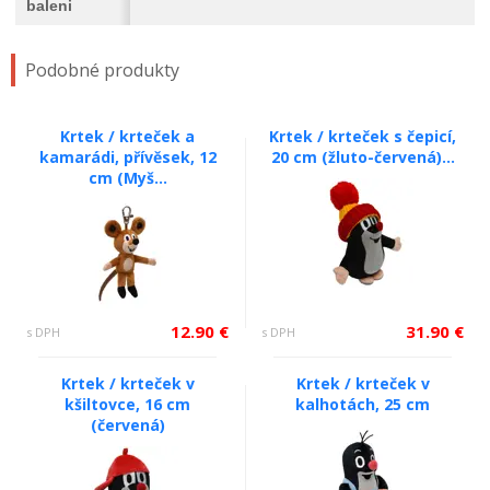
baleni
Podobné produkty
Krtek / krteček a
Krtek / krteček s čepicí,
kamarádi, přívěsek, 12
20 cm (žluto-červená)...
cm (Myš...
12.90 €
31.90 €
s DPH
s DPH
Krtek / krteček v
Krtek / krteček v
kšiltovce, 16 cm
kalhotách, 25 cm
(červená)