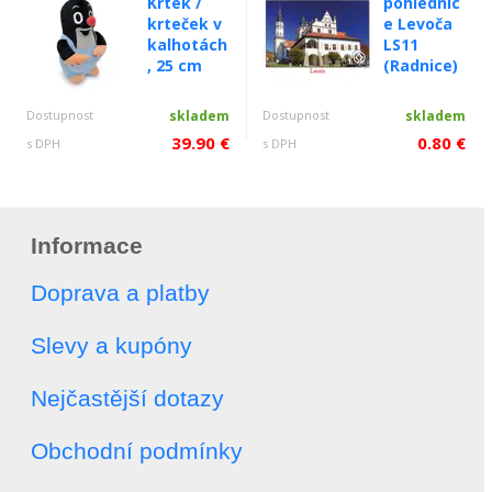
Krtek /
pohlednic
krteček v
e Levoča
kalhotách
LS11
, 25 cm
(Radnice)
Dostupnost
skladem
Dostupnost
skladem
39.90 €
0.80 €
s DPH
s DPH
Informace
Doprava a platby
Slevy a kupóny
Nejčastější dotazy
Obchodní podmínky