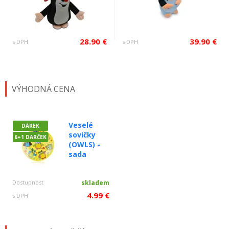
28.90 €
39.90 €
s DPH
s DPH
VÝHODNÁ CENA
Veselé
DÁREK
sovičky
6+1 DARČEK
(OWLS) -
sada
Dostupnost
skladem
4.99 €
s DPH