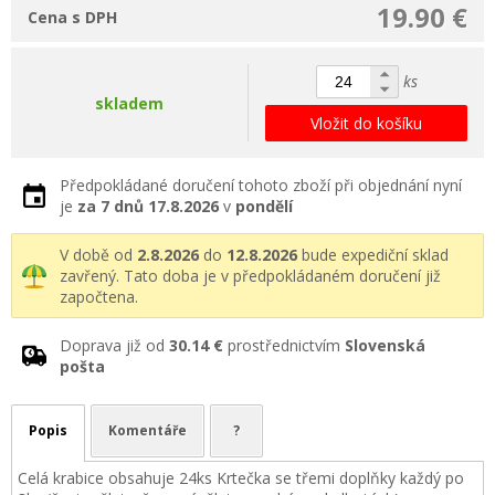
19.90 €
Cena s DPH
ks
skladem
Vložit do košíku
Předpokládané doručení tohoto zboží při objednání nyní
je
za 7 dnů
17.8.2026
v
pondělí
V době od
2.8.2026
do
12.8.2026
bude expediční sklad
zavřený. Tato doba je v předpokládaném doručení již
započtena.
Doprava již od
30.14 €
prostřednictvím
Slovenská
pošta
Popis
Komentáře
?
Celá krabice obsahuje 24ks Krtečka se třemi doplňky každý po