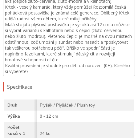
8ks (čepice žluto-červená, žluto-modrá a v kalhotách).
Krtek - veselý kamarád, který vždy pomůže! Roztomilá česká
pohádková postavička je známá celé generace. Oblíbený Krtek
udělá radost všem dětem, které milují příběhy.
Malá stojatá plyšová postavička je vysoká asi 12 cm a můžete
si vybrat variantu s kalhotami nebo s čepicí (žluto-červenou
nebo žluto-modrou). Pletenou čepici je možné na dvou místech
odstřihnout, což umožní ji sundat nebo nasadit a "poskytovat
tak veškerou potřebnou péči". Bříško ve spodní části je
naplněno fazolkami, které stimulují dětský cit a rozvíjejí
hmatové schopnosti dítěte.
Kvalitní provedení je vhodné pro děti od narození (0+). Kterého
si vyberete?
Specifikace
Druh
Plyšák / Plyšáček / Plush toy
Výška
8 - 12 cm
Počet
kusů v 1
24 ks