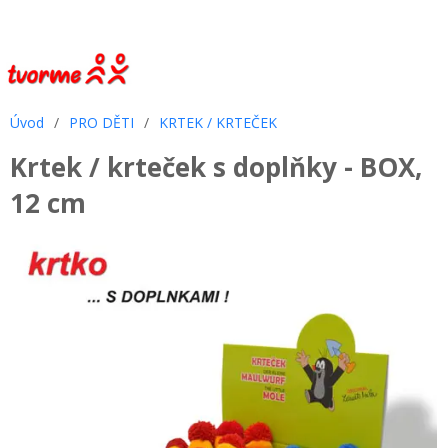
Úvod
/
PRO DĚTI
/
KRTEK / KRTEČEK
Krtek / krteček s doplňky - BOX,
12 cm