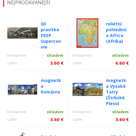
NEJPRODÁVANĚJŠÍ
3D
reliéfní
pravítko
pohlednic
DEEP
e Africa
Supercon
(Afrika)
nie
Dostupnost
skladem
Dostupnost
skladem
3.60 €
6.60 €
s DPH
s DPH
magnetk
magnetk
a
a Vysoké
Komárno
Tatry
(Štrbské
Pleso)
Dostupnost
skladem
Dostupnost
skladem
3.60 €
3.60 €
s DPH
s DPH