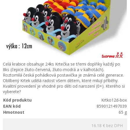
Celá krabice obsahuje 24ks Krtečka se třemi doplňky každý po
8ks (čepice žluto-červená, žluto-modrá a v kalhotách).
Roztomilá česká pohádková postavička je známá celé generace.
Oblíbený Krtek udělá radost všem dětem, které milují příběhy.
Kvalitní provedení je vhodné pro děti od narození (0+). Kterého si
vyberete?
Kód produktu
Krtko12d-box
EAN kód
8590121497039
Hmotnost
65 g
16.18 €
bez DPH