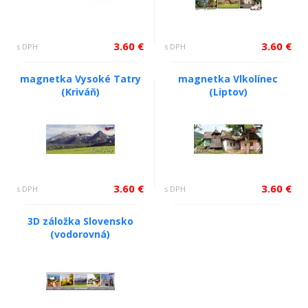
3.60 €
3.60 €
s DPH
s DPH
magnetka Vysoké Tatry
magnetka Vlkolínec
(Kriváň)
(Liptov)
3.60 €
3.60 €
s DPH
s DPH
3D záložka Slovensko
(vodorovná)