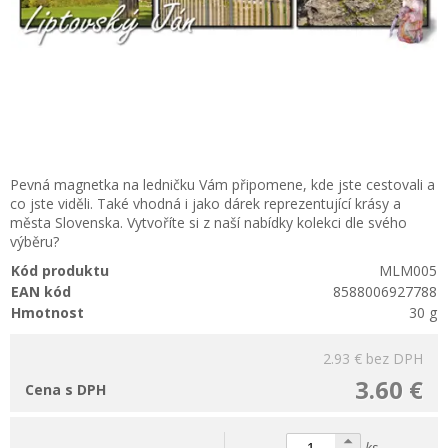
Pevná magnetka na ledničku Vám připomene, kde jste cestovali a
co jste viděli. Také vhodná i jako dárek reprezentující krásy a
města Slovenska. Vytvoříte si z naší nabídky kolekci dle svého
výběru?
Kód produktu
MLM005
EAN kód
8588006927788
Hmotnost
30 g
2.93 €
bez DPH
3.60 €
Cena s DPH
ks