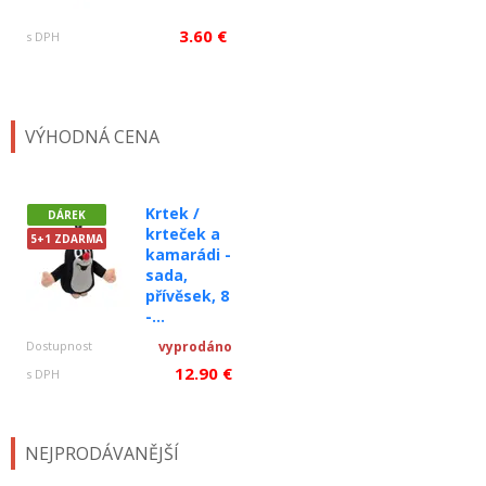
3.60 €
s DPH
VÝHODNÁ CENA
Krtek /
DÁREK
krteček a
5+1 ZDARMA
kamarádi -
sada,
přívěsek, 8
-...
Dostupnost
vyprodáno
12.90 €
s DPH
NEJPRODÁVANĚJŠÍ