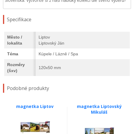
Slovenska. Vytvoříte si z naší nabídky kolekci dle svého výběru?
Specifikace
Město /
Liptov
lokalita
Liptovský Ján
Téma
Kúpele / Lázně / Spa
Rozměry
120x50 mm
(šxv)
Podobné produkty
magnetka Liptov
magnetka Liptovský
Mikuláš