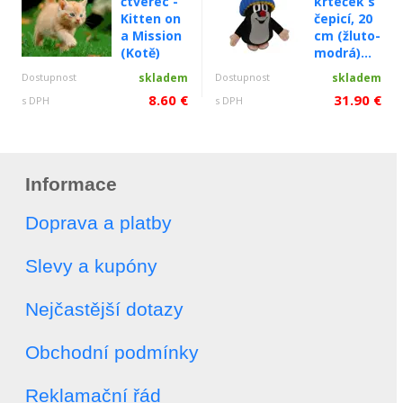
čtverec -
krteček s
Kitten on
čepicí, 20
a Mission
cm (žluto-
(Kotě)
modrá)...
Dostupnost
skladem
Dostupnost
skladem
8.60 €
31.90 €
s DPH
s DPH
Informace
Doprava a platby
Slevy a kupóny
Nejčastější dotazy
Obchodní podmínky
Reklamační řád