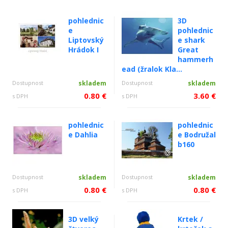
pohlednic
3D
e
pohlednic
Liptovský
e shark
Hrádok I
Great
hammerh
ead (žralok Kla...
Dostupnost
skladem
Dostupnost
skladem
0.80 €
3.60 €
s DPH
s DPH
pohlednic
pohlednic
e Dahlia
e Bodružal
b160
Dostupnost
skladem
Dostupnost
skladem
0.80 €
0.80 €
s DPH
s DPH
3D velký
Krtek /