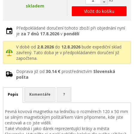
skladem
Vložit do košíku
Předpokládané doručení tohoto zboží při objednání nyní
je
za 7 dnů
17.8.2026
v
pondělí
V době od
2.8.2026
do
12.8.2026
bude expediční sklad
zavřený. Tato doba je v předpokládaném doručení již
započtena.
Doprava již od
30.14 €
prostřednictvím
Slovenská
pošta
Popis
Komentáře
?
Pevná kovová magnetka na ledničku o rozměrech 120 x 50 mm
se silným magnetickým polštářkem Vám připomene, kde jste
cestovali a co jste viděli.
Také vhodná i jako dárek reprezentující krásy a města