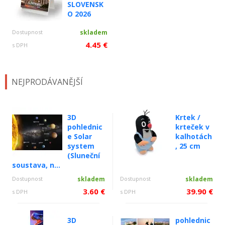
SLOVENSK
O 2026
Dostupnost
skladem
4.45 €
s DPH
NEJPRODÁVANĚJŠÍ
3D
Krtek /
pohlednic
krteček v
e Solar
kalhotách
system
, 25 cm
(Sluneční
soustava, n...
Dostupnost
skladem
Dostupnost
skladem
3.60 €
39.90 €
s DPH
s DPH
3D
pohlednic