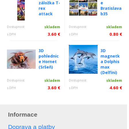
záložka T-
e
rex
Bratislava
attack
b35
Dostupnost
skladem
Dostupnost
skladem
3.60 €
0.80 €
s DPH
s DPH
3D
3D
pohlednic
magnetk
e Hornet
a Dolphis
(Sršeň)
max
(Delfíni)
Dostupnost
skladem
Dostupnost
skladem
3.60 €
4.60 €
s DPH
s DPH
Informace
Doprava a platby