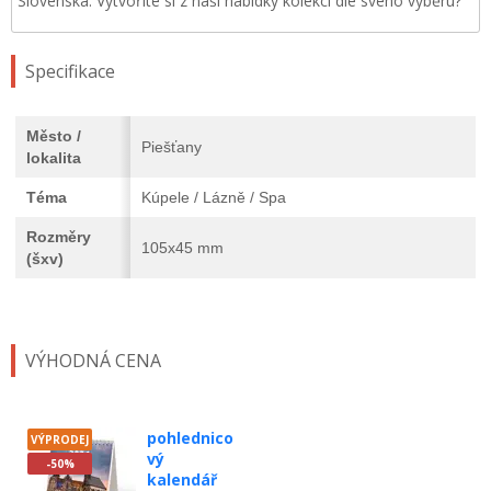
Slovenska. Vytvoříte si z naší nabídky kolekci dle svého výběru?
Specifikace
Město /
Piešťany
lokalita
Téma
Kúpele / Lázně / Spa
Rozměry
105x45 mm
(šxv)
VÝHODNÁ CENA
pohlednico
VÝPRODEJ
vý
-50%
kalendář