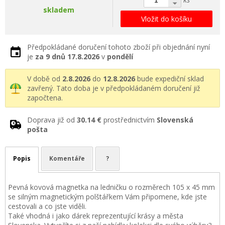
skladem
Vložit do košíku
Předpokládané doručení tohoto zboží při objednání nyní
je
za 9 dnů
17.8.2026
v
pondělí
V době od
2.8.2026
do
12.8.2026
bude expediční sklad
zavřený. Tato doba je v předpokládaném doručení již
započtena.
Doprava již od
30.14 €
prostřednictvím
Slovenská
pošta
Popis
Komentáře
?
Pevná kovová magnetka na ledničku o rozměrech 105 x 45 mm
se silným magnetickým polštářkem Vám připomene, kde jste
cestovali a co jste viděli.
Také vhodná i jako dárek reprezentující krásy a města