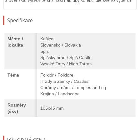
Slovenska. Vytvoříte si z naší nabídky kolekci dle svého výběru?
Specifikace
Město /
Košice
lokalita
Slovensko / Slovakia
Spiš
Spišský hrad / Spiš Castle
Vysoké Tatry / High Tatras
Téma
Folklór / Folklore
Hrady a zámky / Castles
Chrámy a nám. / Temples and sq
Krajina / Landscape
Rozměry
105x45 mm
(šxv)