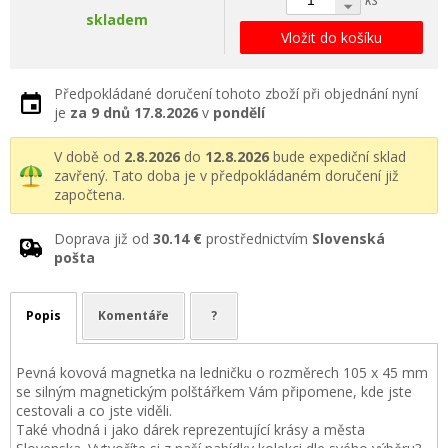
skladem
Vložit do košíku
Předpokládané doručení tohoto zboží při objednání nyní
je
za 9 dnů
17.8.2026
v
pondělí
V době od
2.8.2026
do
12.8.2026
bude expediční sklad
zavřený. Tato doba je v předpokládaném doručení již
započtena.
Doprava již od
30.14 €
prostřednictvím
Slovenská
pošta
Popis
Komentáře
?
Pevná kovová magnetka na ledničku o rozměrech 105 x 45 mm
se silným magnetickým polštářkem Vám připomene, kde jste
cestovali a co jste viděli.
Také vhodná i jako dárek reprezentující krásy a města