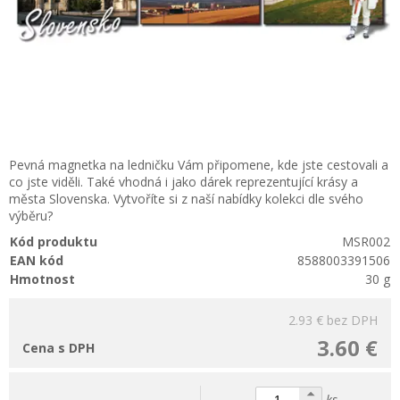
Pevná magnetka na ledničku Vám připomene, kde jste cestovali a
co jste viděli. Také vhodná i jako dárek reprezentující krásy a
města Slovenska. Vytvoříte si z naší nabídky kolekci dle svého
výběru?
Kód produktu
MSR002
EAN kód
8588003391506
Hmotnost
30 g
2.93 €
bez DPH
3.60 €
Cena s DPH
ks