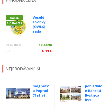
VÝHODNÁ CENA
Veselé
DÁREK
sovičky
6+1 DARČEK
(OWLS) -
sada
Dostupnost
skladem
4.99 €
s DPH
NEJPRODÁVANĚJŠÍ
magnetk
pohlednic
a Poprad
e Banská
(Tatry)
Bystrica
b91