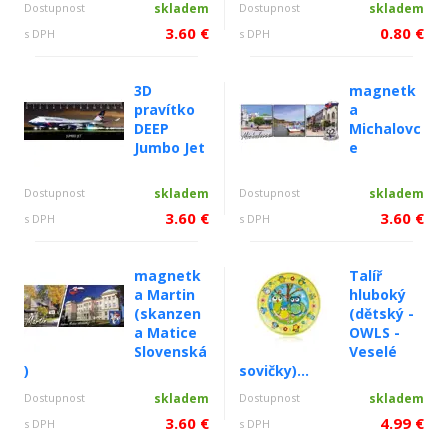
Dostupnost
skladem
Dostupnost
skladem
3.60 €
0.80 €
s DPH
s DPH
3D
magnetk
pravítko
a
DEEP
Michalovc
Jumbo Jet
e
Dostupnost
skladem
Dostupnost
skladem
3.60 €
3.60 €
s DPH
s DPH
magnetk
Talíř
a Martin
hluboký
(skanzen
(dětský -
a Matice
OWLS -
Slovenská
Veselé
)
sovičky)...
Dostupnost
skladem
Dostupnost
skladem
3.60 €
4.99 €
s DPH
s DPH