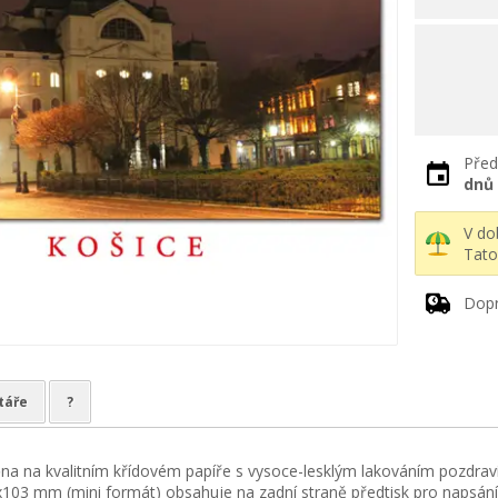
Před
dnů
V d
Tato
Dopr
táře
?
ěna na kvalitním křídovém papíře s vysoce-lesklým lakováním pozdraví,
03 mm (mini formát) obsahuje na zadní straně předtisk pro napsání