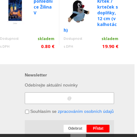
pohledni
Krtek /
ce Žilina
krteček s
V
doplňky,
12 cm (v
kalhotác
h)
Dostupnost
skladem
Dostupnost
skladem
0.80 €
19.90 €
s DPH
s DPH
Newsletter
Odebírejte aktuální novinky
Souhlasím se
zpracováním osobních údajů
Odebrat
Přidat