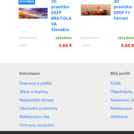
3D
3D
NOVINKA
pravítko
pravítko
DEEP
DEEP F1
BRATISLA
Ferrari
VA
Slovakia
Dostupnost
skladem
Dostupnost
sklade
3.60 €
3.60 
s DPH
s DPH
Informace
Můj profil
Doprava a platby
Košík
Slevy a kupóny
Objednávky
Nejčastější dotazy
Nastavení ú
Obchodní podmínky
Reklamace
Reklamační řád
Oblíbené
Ochrana soukromí