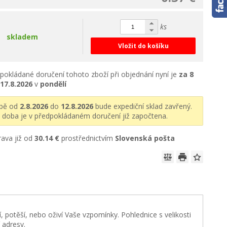
ks
skladem
Vložit do košíku
pokládané doručení tohoto zboží při objednání nyní je
za 8
17.8.2026
v
pondělí
obě od
2.8.2026
do
12.8.2026
bude expediční sklad zavřený.
 doba je v předpokládaném doručení již započtena.
ava již od
30.14 €
prostřednictvím
Slovenská pošta
 potěší, nebo oživí Vaše vzpomínky. Pohlednice s velikosti
 adresy.