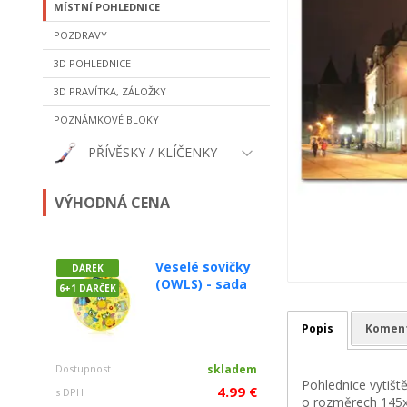
MÍSTNÍ POHLEDNICE
POZDRAVY
3D POHLEDNICE
3D PRAVÍTKA, ZÁLOŽKY
POZNÁMKOVÉ BLOKY
PŘÍVĚSKY / KLÍČENKY
VÝHODNÁ CENA
Veselé sovičky
DÁREK
(OWLS) - sada
6+1 DARČEK
Popis
Komen
Dostupnost
skladem
Pohlednice vytišt
4.99 €
s DPH
o rozměrech 145x1