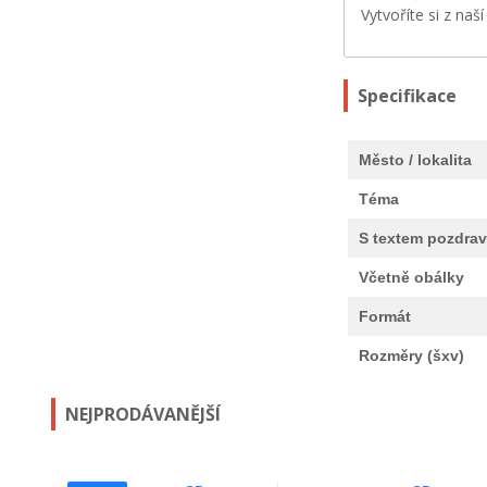
Vytvoříte si z naš
Specifikace
Město / lokalita
Téma
S textem pozdra
Včetně obálky
Formát
Rozměry (šxv)
NEJPRODÁVANĚJŠÍ