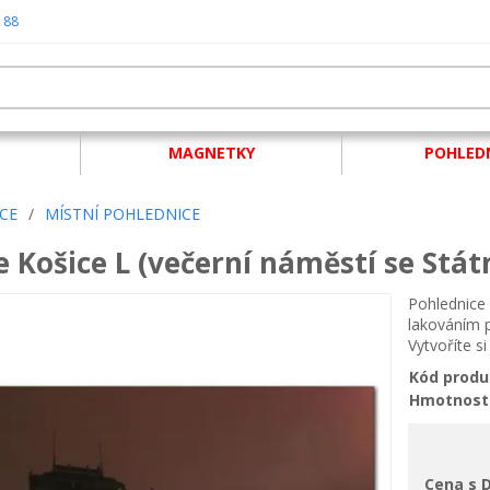
 88
MAGNETKY
POHLED
CE
/
MÍSTNÍ POHLEDNICE
e Košice L (večerní náměstí se Stá
Pohlednice 
lakováním p
Vytvoříte s
Kód produ
Hmotnost
Cena s 