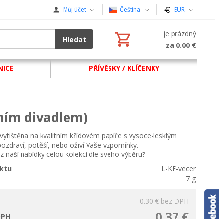
Můj účet
Čeština
EUR
je prázdný
Hledat
za 0.00 €
NICE
PŘÍVĚSKY / KLÍČENKY
tním divadlem)
vytištěna na kvalitním křídovém papíře s vysoce-lesklým
ozdraví, potěší, nebo oživí Vaše vzpomínky.
i z naší nabídky celou kolekci dle svého výběru?
ktu
L-KE-vecer
7 g
0.30 €
bez DPH
0.37 €
DPH