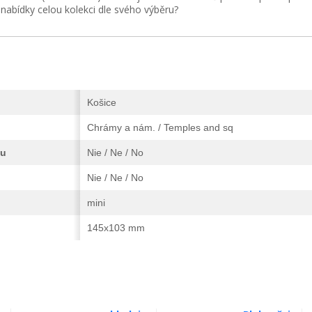
í nabídky celou kolekci dle svého výběru?
Košice
Chrámy a nám. / Temples and sq
vu
Nie / Ne / No
Nie / Ne / No
mini
145x103 mm