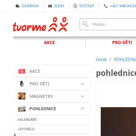
DOPRAVA
SLEVY
DOTAZY
+421 948 04 33
AKCE
PRO DĚTI
Úvod
/
POHLEDNI
pohlednic
AKCE
PRO DĚTI
MAGNETKY
POHLEDNICE
KALENDÁŘE
LEPORELA