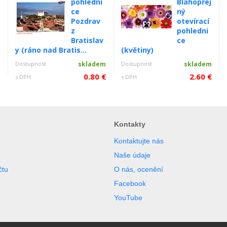
pohledni
Blahopřej
ce
ný
Pozdrav
otevírací
z
pohledni
Bratislav
ce
y (ráno nad Bratis...
(květiny)
m
Dostupnost
skladem
Dostupnost
skladem
€
0.80 €
2.60 €
s DPH
s DPH
Kontakty
Kontaktujte nás
Naše údaje
čtu
O nás, ocenění
Facebook
YouTube