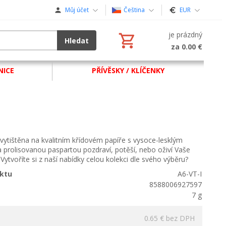
Můj účet
Čeština
EUR
je prázdný
Hledat
za 0.00 €
NICE
PŘÍVĚSKY / KLÍČENKY
vytištěna na kvalitním křídovém papíře s vysoce-lesklým
 prolisovanou paspartou pozdraví, potěší, nebo oživí Vaše
Vytvoříte si z naší nabídky celou kolekci dle svého výběru?
ktu
A6-VT-I
8588006927597
7 g
0.65 €
bez DPH