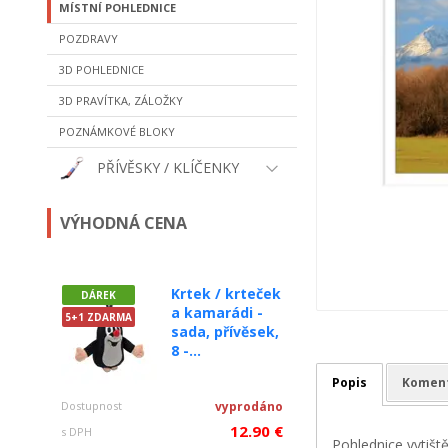
MÍSTNÍ POHLEDNICE
POZDRAVY
3D POHLEDNICE
3D PRAVÍTKA, ZÁLOŽKY
POZNÁMKOVÉ BLOKY
PŘÍVĚSKY / KLÍČENKY
VÝHODNÁ CENA
Krtek / krteček
DÁREK
a kamarádi -
5+1 ZDARMA
sada, přívěsek,
8 -...
Popis
Komen
Dostupnost
vyprodáno
12.90 €
s DPH
Pohlednice vytišt