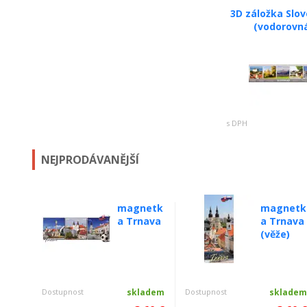
3D záložka Slo
(vodorovn
s DPH
NEJPRODÁVANĚJŠÍ
magnetk
magnetk
a Trnava
a Trnava
(věže)
Dostupnost
skladem
Dostupnost
sklade