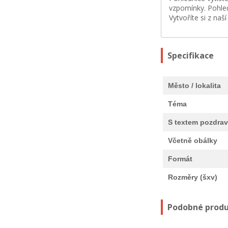
vzpomínky. Pohled
Vytvoříte si z naš
Specifikace
Město / lokalita
Téma
S textem pozdra
Včetně obálky
Formát
Rozměry (šxv)
Podobné prod