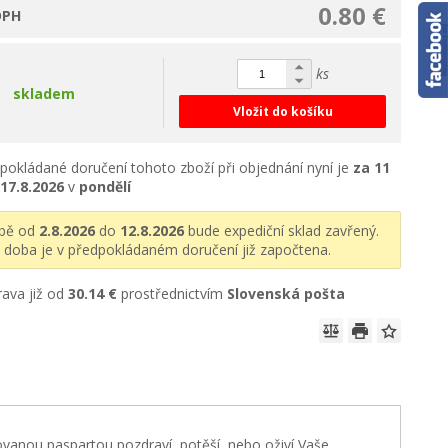
0.80 €
DPH
ks
skladem
Vložit do košíku
pokládané doručení tohoto zboží při objednání nyní je
za 11
17.8.2026
v
pondělí
obě od
2.8.2026
do
12.8.2026
bude expediční sklad zavřený.
 doba je v předpokládaném doručení již započtena.
ava již od
30.14 €
prostřednictvím
Slovenská pošta
ovanou paspartou pozdraví, potěší, nebo oživí Vaše