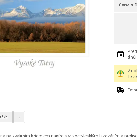
Cena s 
Před
dnů
V d
Tato
Dopr
táře
?
ěna na kvalitním křídovém papíře s vysoce-lesklým lakováním a prolis