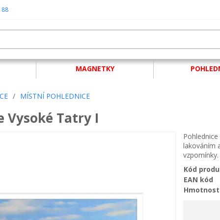
 88
MAGNETKY
POHLED
CE
/
MÍSTNÍ POHLEDNICE
e Vysoké Tatry I
Pohlednice 
lakováním a
vzpomínky. 
Kód produ
EAN kód
Hmotnost