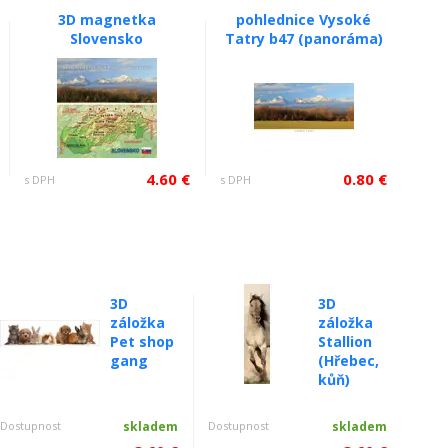
3D magnetka
pohlednice Vysoké
Slovensko
Tatry b47 (panoráma)
4.60 €
0.80 €
s DPH
s DPH
3D
3D
záložka
záložka
Pet shop
Stallion
gang
(Hřebec,
kůň)
Dostupnost
skladem
Dostupnost
skladem