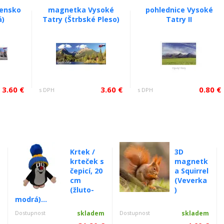
vensko
magnetka Vysoké
pohlednice Vysoké
á)
Tatry (Štrbské Pleso)
Tatry II
3.60 €
3.60 €
0.80 €
s DPH
s DPH
Krtek /
3D
krteček s
magnetk
čepicí, 20
a Squirrel
cm
(Veverka
(žluto-
)
modrá)...
m
Dostupnost
skladem
Dostupnost
skladem