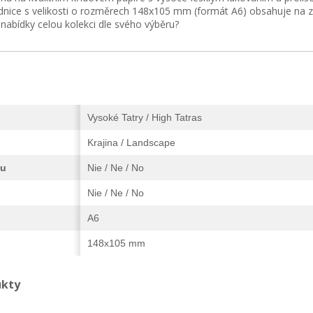
nice s velikosti o rozměrech 148x105 mm (formát A6) obsahuje na za
í nabídky celou kolekci dle svého výběru?
Vysoké Tatry / High Tatras
Krajina / Landscape
vu
Nie / Ne / No
Nie / Ne / No
A6
148x105 mm
ukty