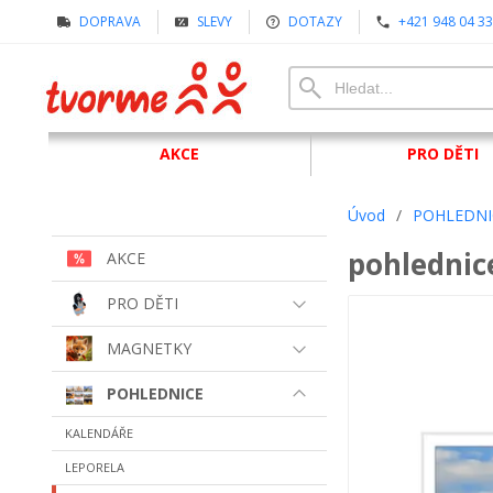
DOPRAVA
SLEVY
DOTAZY
+421 948 04 33
AKCE
PRO DĚTI
Úvod
/
POHLEDNI
pohlednic
AKCE
PRO DĚTI
MAGNETKY
POHLEDNICE
KALENDÁŘE
LEPORELA