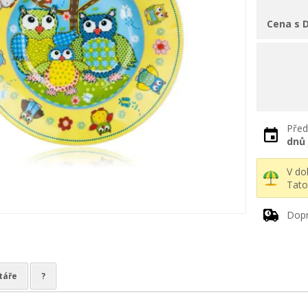
Cena s 
Před
dnů
V d
Tato
Dopr
táře
?