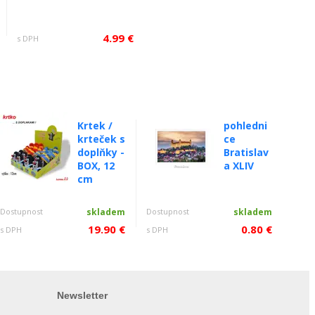
4.99 €
s DPH
Krtek /
pohledni
krteček s
ce
doplňky -
Bratislav
BOX, 12
a XLIV
cm
Dostupnost
skladem
Dostupnost
skladem
19.90 €
0.80 €
s DPH
s DPH
Newsletter