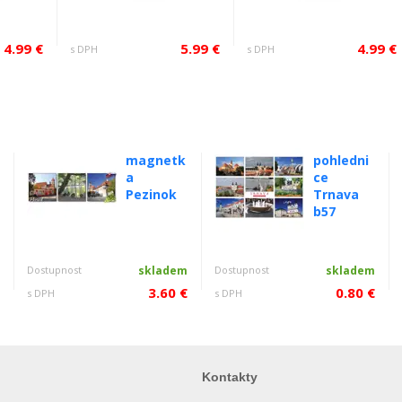
4.99 €
5.99 €
4.99 €
s DPH
s DPH
magnetk
pohledni
a
ce
Pezinok
Trnava
b57
m
Dostupnost
skladem
Dostupnost
skladem
€
3.60 €
0.80 €
s DPH
s DPH
Kontakty