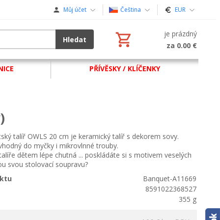
Můj účet
Čeština
EUR
je prázdný
Hledat
za 0.00 €
NICE
PŘÍVĚSKY / KLÍČENKY
)
ský talíř OWLS 20 cm je keramický talíř s dekorem sovy.
vhodný do myčky i mikrovlnné trouby.
alíře dětem lépe chutná ... poskládáte si s motivem veselých
ou svou stolovací soupravu?
ktu
Banquet-A11669
8591022368527
355 g