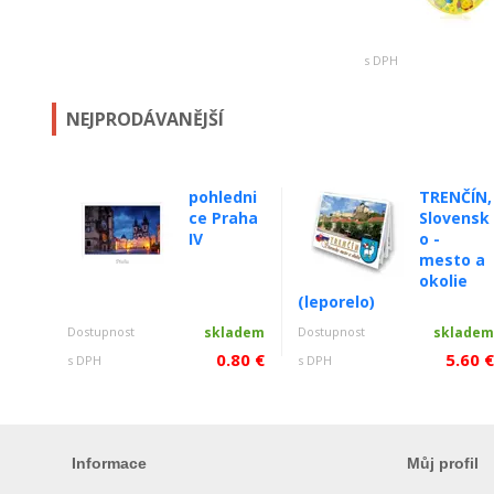
s DPH
NEJPRODÁVANĚJŠÍ
pohledni
TRENČÍN,
ce Praha
Slovensk
IV
o -
mesto a
okolie
(leporelo)
Dostupnost
skladem
Dostupnost
sklade
0.80 €
5.60 
s DPH
s DPH
Informace
Můj profil