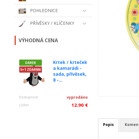
POHLEDNICE
PŘÍVĚSKY / KLÍČENKY
VÝHODNÁ CENA
Krtek / krteček
DÁREK
a kamarádi -
5+1 ZDARMA
sada, přívěsek,
8 -...
Dostupnost
vyprodáno
12.90 €
s DPH
Popis
Komen