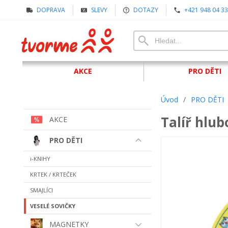
DOPRAVA
SLEVY
DOTAZY
+421 948 04 33
AKCE
PRO DĚTI
Úvod
/
PRO DĚTI
Talíř hlub
AKCE
PRO DĚTI
i-KNIHY
KRTEK / KRTEČEK
SMAJLÍCI
VESELÉ SOVIČKY
MAGNETKY