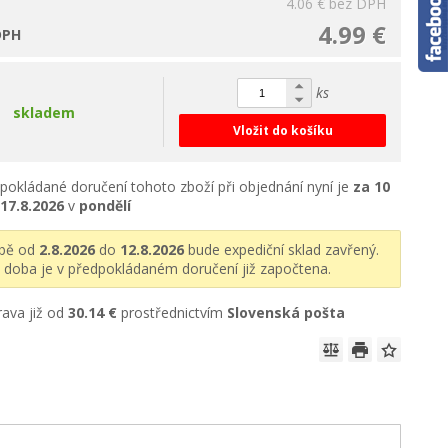
4.06 €
bez DPH
4.99 €
DPH
ks
skladem
Vložit do košíku
pokládané doručení tohoto zboží při objednání nyní je
za 10
17.8.2026
v
pondělí
obě od
2.8.2026
do
12.8.2026
bude expediční sklad zavřený.
 doba je v předpokládaném doručení již započtena.
ava již od
30.14 €
prostřednictvím
Slovenská pošta