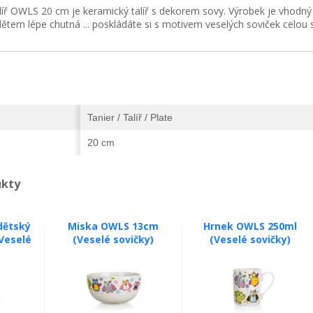
líř OWLS 20 cm je keramický talíř s dekorem sovy. Výrobek je vhodný
dětem lépe chutná ... poskládáte si s motivem veselých soviček celou
Tanier / Talíř / Plate
20 cm
ukty
(dětský
Miska OWLS 13cm
Hrnek OWLS 250ml
Veselé
(Veselé sovičky)
(Veselé sovičky)