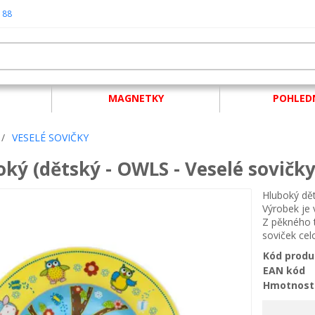
 88
MAGNETKY
POHLED
/
VESELÉ SOVIČKY
oký (dětský - OWLS - Veselé sovičky
Hluboký dět
Výrobek je 
Z pěkného t
soviček cel
Kód produ
EAN kód
Hmotnost