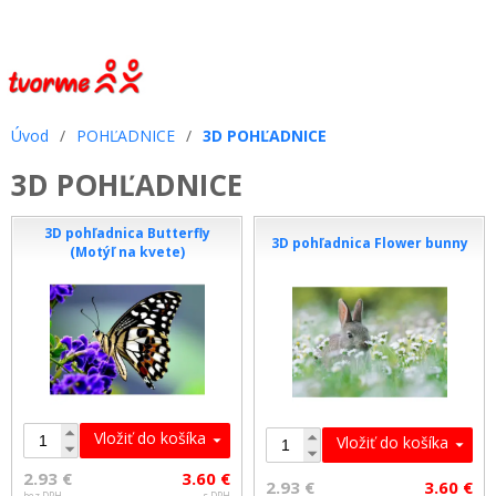
Úvod
/
POHĽADNICE
/
3D POHĽADNICE
3D POHĽADNICE
3D pohľadnica Butterfly
3D pohľadnica Flower bunny
(Motýľ na kvete)
Vložiť do košíka
Vložiť do košíka
2.93 €
3.60 €
2.93 €
3.60 €
bez DPH
s DPH