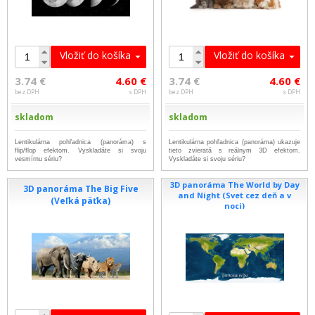
Vložiť do košíka
Vložiť do košíka
3.74 €
4.60 €
3.74 €
4.60 €
bez DPH
s DPH
bez DPH
s DPH
skladom
skladom
Lentikulárna pohľadnica (panoráma) s
Lentikulárna pohľadnica (panoráma) ukazuje
flip/flop efektom. Vyskladáte si svoju
tieto zvieratá s reálnym 3D efektom.
vesmírnu sériu?
Vyskladáte si svoju sériu?
3D panoráma The World by Day
3D panoráma The Big Five
and Night (Svet cez deň a v
(Veľká päťka)
noci)