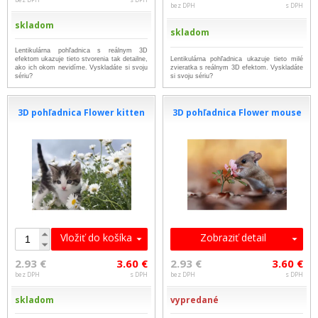
bez DPH
s DPH
skladom
skladom
Lentikulárna pohľadnica s reálnym 3D
efektom ukazuje tieto stvorenia tak detailne,
Lentikulárna pohľadnica ukazuje tieto milé
ako ich okom nevidíme. Vyskladáte si svoju
zvieratka s reálnym 3D efektom. Vyskladáte
sériu?
si svoju sériu?
3D pohľadnica Flower kitten
3D pohľadnica Flower mouse
Vložiť do košíka
Zobraziť detail
2.93 €
3.60 €
2.93 €
3.60 €
bez DPH
s DPH
bez DPH
s DPH
skladom
vypredané