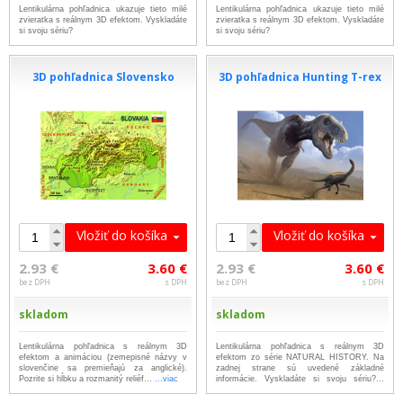
Lentikulárna pohľadnica ukazuje tieto milé
Lentikulárna pohľadnica ukazuje tieto milé
zvieratka s reálnym 3D efektom. Vyskladáte
zvieratka s reálnym 3D efektom. Vyskladáte
si svoju sériu?
si svoju sériu?
3D pohľadnica Slovensko
3D pohľadnica Hunting T-rex
Vložiť do košíka
Vložiť do košíka
2.93 €
3.60 €
2.93 €
3.60 €
bez DPH
s DPH
bez DPH
s DPH
skladom
skladom
Lentikulárna pohľadnica s reálnym 3D
Lentikulárna pohľadnica s reálnym 3D
efektom a animáciou (zemepisné názvy v
efektom zo série NATURAL HISTORY. Na
slovenčine sa premieňajú za anglické).
zadnej strane sú uvedené základné
Pozrite si hĺbku a rozmanitý reliéf...
...viac
informácie. Vyskladáte si svoju sériu?...
...viac