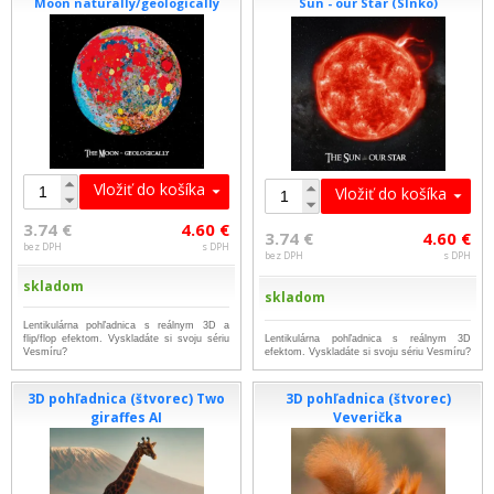
Moon naturally/geologically
Sun - our Star (Slnko)
Vložiť do košíka
Vložiť do košíka
3.74 €
4.60 €
3.74 €
4.60 €
bez DPH
s DPH
bez DPH
s DPH
skladom
skladom
Lentikulárna pohľadnica s reálnym 3D a
flip/flop efektom. Vyskladáte si svoju sériu
Lentikulárna pohľadnica s reálnym 3D
Vesmíru?
efektom. Vyskladáte si svoju sériu Vesmíru?
3D pohľadnica (štvorec) Two
3D pohľadnica (štvorec)
giraffes AI
Veverička