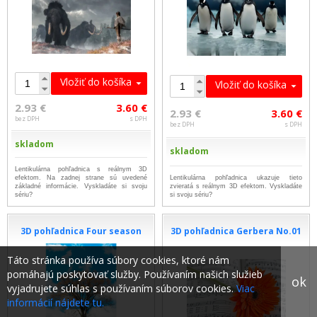
Vložiť do košíka
Vložiť do košíka
2.93 €
3.60 €
2.93 €
3.60 €
bez DPH
s DPH
bez DPH
s DPH
skladom
skladom
Lentikulárna pohľadnica s reálnym 3D
efektom. Na zadnej strane sú uvedené
Lentikulárna pohľadnica ukazuje tieto
základné informácie. Vyskladáte si svoju
zvieratá s reálnym 3D efektom. Vyskladáte
sériu?
si svoju sériu?
3D pohľadnica Four season
3D pohľadnica Gerbera No.01
Táto stránka používa súbory cookies, ktoré nám
pomáhajú poskytovať služby. Používaním našich služieb
ok
vyjadrujete súhlas s používaním súborov cookies.
Viac
informácií nájdete tu.