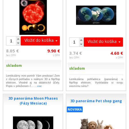
Vložiť do košíka
Vložiť do košíka
8.05 €
9.90 €
3.74 €
4.60 €
bez DPH
s DPH
bez DPH
s DPH
skladom
skladom
Lentikulárny mini portrét Vám predstaví Zem
z rôznych pohľadov s reálnym 3D a flip/flop
Lentikulárna pohľadnica (panoráma) s
efektom. Vhodné aj na didaktické účely.
flip/flop efektom. Vyskladáte si svoju
Popis v priloženom č...
...viac
vesmírnu sériu?
3D panoráma Moon Phases
3D panoráma Pet shop gang
(Fázy Mesiaca)
NOVINKA