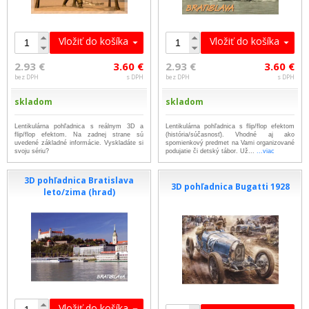
Vložiť do košíka
Vložiť do košíka
2.93 €
3.60 €
2.93 €
3.60 €
bez DPH
s DPH
bez DPH
s DPH
skladom
skladom
Lentikulárna pohľadnica s reálnym 3D a
Lentikulárna pohľadnica s flip/flop efektom
flip/flop efektom. Na zadnej strane sú
(história/súčasnosť). Vhodné aj ako
uvedené základné informácie. Vyskladáte si
spomienkový predmet na Vami organizované
svoju sériu?
podujatie či detský tábor. Už...
...viac
3D pohľadnica Bratislava
3D pohľadnica Bugatti 1928
leto/zima (hrad)
Vložiť do košíka