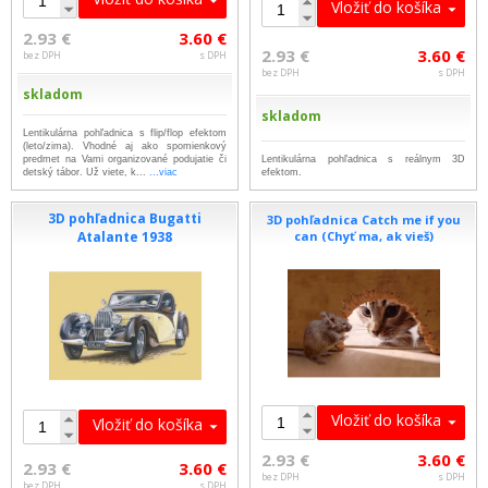
Vložiť do košíka
2.93 €
3.60 €
2.93 €
3.60 €
bez DPH
s DPH
bez DPH
s DPH
skladom
skladom
Lentikulárna pohľadnica s flip/flop efektom
(leto/zima). Vhodné aj ako spomienkový
predmet na Vami organizované podujatie či
Lentikulárna pohľadnica s reálnym 3D
detský tábor. Už viete, k...
...viac
efektom.
3D pohľadnica Bugatti
3D pohľadnica Catch me if you
Atalante 1938
can (Chyť ma, ak vieš)
Vložiť do košíka
Vložiť do košíka
2.93 €
3.60 €
2.93 €
3.60 €
bez DPH
s DPH
bez DPH
s DPH