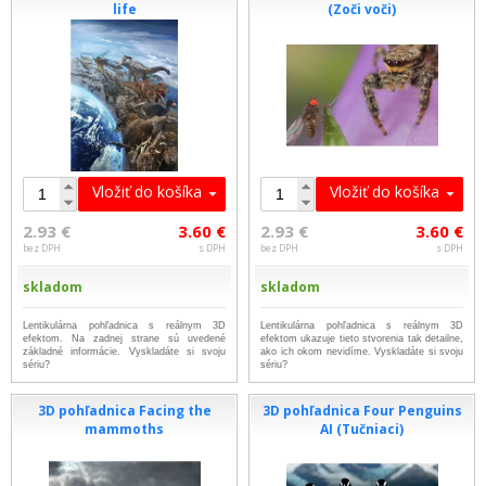
life
(Zoči voči)
Vložiť do košíka
Vložiť do košíka
2.93 €
3.60 €
2.93 €
3.60 €
bez DPH
s DPH
bez DPH
s DPH
skladom
skladom
Lentikulárna pohľadnica s reálnym 3D
Lentikulárna pohľadnica s reálnym 3D
efektom. Na zadnej strane sú uvedené
efektom ukazuje tieto stvorenia tak detailne,
základné informácie. Vyskladáte si svoju
ako ich okom nevidíme. Vyskladáte si svoju
sériu?
sériu?
3D pohľadnica Facing the
3D pohľadnica Four Penguins
mammoths
AI (Tučniaci)