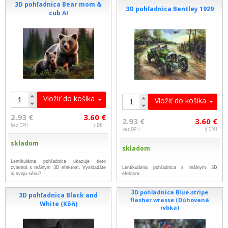
3D pohľadnica Bear mom &
3D pohľadnica Bentley 1929
cub AI
Vložiť do košíka
Vložiť do košíka
2.93 €
3.60 €
2.93 €
3.60 €
bez DPH
s DPH
bez DPH
s DPH
skladom
skladom
Lentikulárna pohľadnica ukazuje tieto
zvieratá s reálnym 3D efektom. Vyskladáte
Lentikulárna pohľadnica s reálnym 3D
si svoju sériu?
efektom.
3D pohľadnica Blue-stripe
3D pohľadnica Black and
flasher wrasse (Dúhovaná
White (Kôň)
rybka)