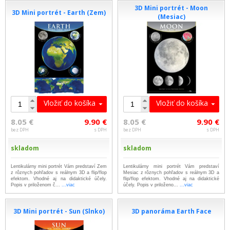
3D Mini portrét - Moon
3D Mini portrét - Earth (Zem)
(Mesiac)
Vložiť do košíka
Vložiť do košíka
8.05 €
9.90 €
8.05 €
9.90 €
bez DPH
s DPH
bez DPH
s DPH
skladom
skladom
Lentikulárny mini portrét Vám predstaví Zem
Lentikulárny mini portrét Vám predstaví
z rôznych pohľadov s reálnym 3D a flip/flop
Mesiac z rôznych pohľadov s reálnym 3D a
efektom. Vhodné aj na didaktické účely.
flip/flop efektom. Vhodné aj na didaktické
Popis v priloženom č...
...viac
účely. Popis v priloženo...
...viac
3D Mini portrét - Sun (Slnko)
3D panoráma Earth Face