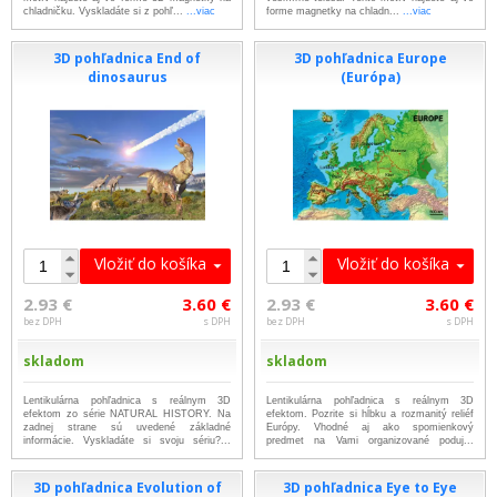
chladničku. Vyskladáte si z pohľ...
...viac
forme magnetky na chladn...
...viac
3D pohľadnica End of
3D pohľadnica Europe
dinosaurus
(Európa)
Vložiť do košíka
Vložiť do košíka
2.93 €
3.60 €
2.93 €
3.60 €
bez DPH
s DPH
bez DPH
s DPH
skladom
skladom
Lentikulárna pohľadnica s reálnym 3D
Lentikulárna pohľadnica s reálnym 3D
efektom zo série NATURAL HISTORY. Na
efektom. Pozrite si hĺbku a rozmanitý reliéf
zadnej strane sú uvedené základné
Európy. Vhodné aj ako spomienkový
informácie. Vyskladáte si svoju sériu?...
predmet na Vami organizované poduj...
...viac
...viac
3D pohľadnica Evolution of
3D pohľadnica Eye to Eye