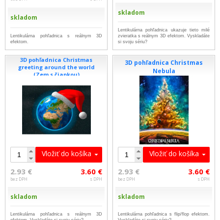
skladom
skladom
Lentikulárna pohľadnica ukazuje tieto milé
Lentikulárna pohľadnica s reálnym 3D
zvieratka s reálnym 3D efektom. Vyskladáte
efektom.
si svoju sériu?
3D pohľadnica Christmas
3D pohľadnica Christmas
greeting around the world
Nebula
(Zem s čiapkou)
Vložiť do košíka
Vložiť do košíka
2.93 €
3.60 €
2.93 €
3.60 €
bez DPH
s DPH
bez DPH
s DPH
skladom
skladom
Lentikulárna pohľadnica s reálnym 3D
Lentikulárna pohľadnica s flip/flop efektom.