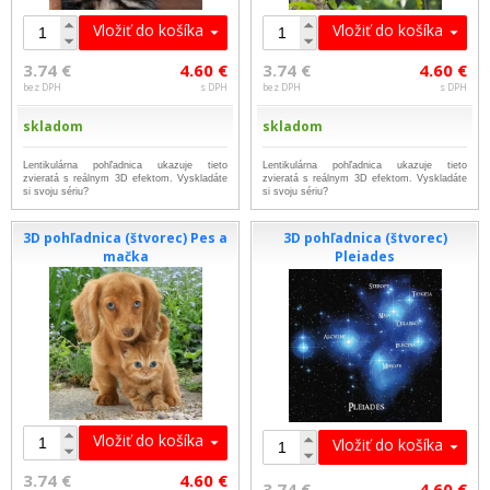
Vložiť do košíka
Vložiť do košíka
3.74 €
4.60 €
3.74 €
4.60 €
bez DPH
s DPH
bez DPH
s DPH
skladom
skladom
Lentikulárna pohľadnica ukazuje tieto
Lentikulárna pohľadnica ukazuje tieto
zvieratá s reálnym 3D efektom. Vyskladáte
zvieratá s reálnym 3D efektom. Vyskladáte
si svoju sériu?
si svoju sériu?
3D pohľadnica (štvorec) Pes a
3D pohľadnica (štvorec)
mačka
Pleiades
Vložiť do košíka
Vložiť do košíka
3.74 €
4.60 €
3.74 €
4.60 €