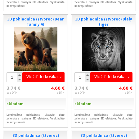
zvieratá s reálnym 3D efektom. Vyskladáte
zvieratá s reálnym 3D efektom. Vyskladáte
si svoju sériu?
si svoju sériu?
3D pohľadnica (štvorec) Bear
3D pohľadnica (štvorec) Biely
family AI
tiger
Vložiť do košíka
Vložiť do košíka
3.74 €
4.60 €
3.74 €
4.60 €
bez DPH
s DPH
bez DPH
s DPH
skladom
skladom
Lentikulárna pohľadnica ukazuje tieto
Lentikulárna pohľadnica ukazuje tieto
zvieratá s reálnym 3D efektom. Vyskladáte
zvieratá s reálnym 3D efektom. Vyskladáte
si svoju sériu?
si svoju sériu?
3D pohľadnica (štvorec)
3D pohľadnica (štvorec)