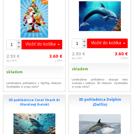
Vložiť do košíka
Vložiť do košíka
2.93 €
3.60 €
2.93 €
3.60 €
bez DPH
s DPH
bez DPH
s DPH
skladom
skladom
Lentikulárna pohľadnica ukazuje tieto
Lentikulárna pohľadnica s flip/flop efektom.
zvieratá s reálnym 3D efektom. Vyskladáte
Vyskladáte si svoju sériu?
si svoju sériu?
3D pohľadnica Dolphin
3D pohľadnica Coral Shark AI
(Korálový žralok)
(Delfín)