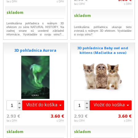
bez DPH
s DPH
bez DPH
s DPH
skladom
skladom
Lentikulárna pohľadnica s reálnym 3D
efektom zo série NATURAL HISTORY. Na
Lentikulárna pohľadnica ukazuje tieto
zadnej strane sú uvedené základné
zvieratá s reálnym 3D efektom. Vyskladáte
informácie. Vyskladáte si svoju sériu?...
si svoju sériu?
...viac
3D pohľadnica Baby owl and
3D pohľadnica Aurora
kittens (Mačiatka a sova)
Vložiť do košíka
Vložiť do košíka
2.93 €
3.60 €
2.93 €
3.60 €
bez DPH
s DPH
bez DPH
s DPH
skladom
skladom