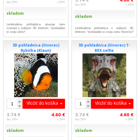
bez DPH
s DPH
bez DPH
s DPH
skladom
skladom
Lentikulárna pohľadnica ukazuje tieto
zvieratá s reálnym 3D efektom. Vyskladáte
Lentikulárna pohľadnica s reálnym 3D
si svoju sériu?
efektom. Vyskladáte si svoju sériu Vesmíru?
3D pohľadnica (štvorec)
3D pohľadnica (štvorec) T-
Rybička (Klaun)
REX selfie
Vložiť do košíka
Vložiť do košíka
3.74 €
4.60 €
3.74 €
4.60 €
bez DPH
s DPH
bez DPH
s DPH
skladom
skladom