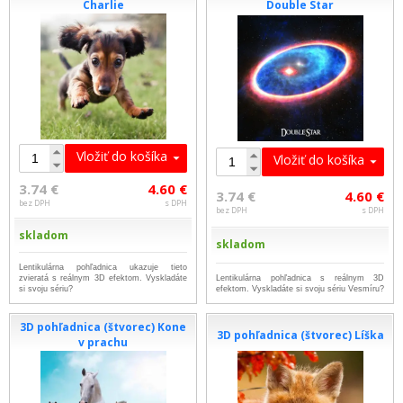
Charlie
Double Star
Vložiť do košíka
Vložiť do košíka
3.74 €
4.60 €
3.74 €
4.60 €
bez DPH
s DPH
bez DPH
s DPH
skladom
skladom
Lentikulárna pohľadnica ukazuje tieto
zvieratá s reálnym 3D efektom. Vyskladáte
Lentikulárna pohľadnica s reálnym 3D
si svoju sériu?
efektom. Vyskladáte si svoju sériu Vesmíru?
3D pohľadnica (štvorec) Kone
3D pohľadnica (štvorec) Líška
v prachu