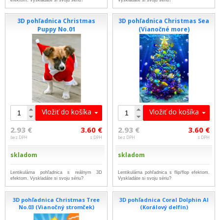
efektom. Vyskladáte si svoju sériu?
Vyskladáte si svoju sériu?
3D pohľadnica Christmas
3D pohľadnica Christmas Sea
Puppy No.01
(Vianočné more)
Vložiť do košíka
Vložiť do košíka
2.93 €
3.60 €
2.93 €
3.60 €
bez DPH
s DPH
bez DPH
s DPH
skladom
skladom
Lentikulárna pohľadnica s reálnym 3D
Lentikulárna pohľadnica s flip/flop efektom.
efektom. Vyskladáte si svoju sériu?
Vyskladáte si svoju sériu?
3D pohľadnica Christmas Tree
3D pohľadnica Coral Dolphin AI
No.03 (Vianočný stromček)
(Korálový delfín)