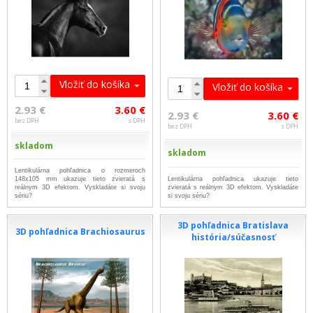
Vložiť do košíka
Vložiť do košíka
2.93 €
3.60 €
2.93 €
3.60 €
bez DPH
s DPH
bez DPH
s DPH
skladom
skladom
Lentikulárna pohľadnica o rozmeroch
148x105 mm ukazuje tieto zvieratá s
Lentikulárna pohľadnica ukazuje tieto
reálnym 3D efektom. Vyskladáte si svoju
zvieratá s reálnym 3D efektom. Vyskladáte
sériu?
si svoju sériu?
3D pohľadnica Bratislava
3D pohľadnica Brachiosaurus
história/súčasnosť