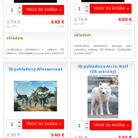
Vložiť do košíka
Vložiť do košíka
3.74 €
4.60 €
3.74 €
4.60 €
bez DPH
s DPH
bez DPH
s DPH
skladom
skladom
Lentikulárna pohľadnica ukazuje tieto
Lentikulárna pohľadnica s reálnym 3D
zvieratá s reálnym 3D efektom. Vyskladáte
efektom. Vyskladáte si svoju sériu Vesmíru?
si svoju sériu?
3D pohľadnica Arctic Wolf
3D pohľadnica Allosauruses
(Vlk arktický)
Vložiť do košíka
Vložiť do košíka
2.93 €
3.60 €
2.93 €
3.60 €