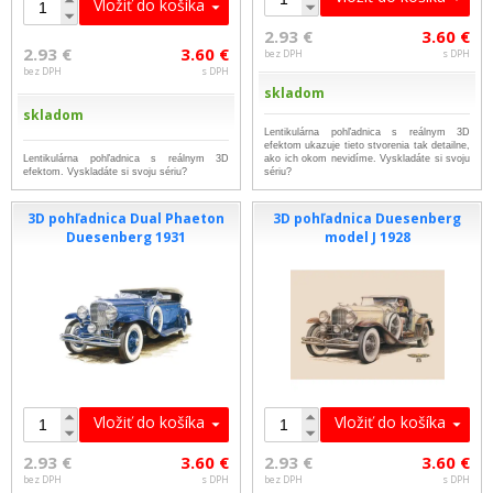
Vložiť do košíka
2.93 €
3.60 €
2.93 €
3.60 €
bez DPH
s DPH
bez DPH
s DPH
skladom
skladom
Lentikulárna pohľadnica s reálnym 3D
efektom ukazuje tieto stvorenia tak detailne,
Lentikulárna pohľadnica s reálnym 3D
ako ich okom nevidíme. Vyskladáte si svoju
efektom. Vyskladáte si svoju sériu?
sériu?
3D pohľadnica Dual Phaeton
3D pohľadnica Duesenberg
Duesenberg 1931
model J 1928
Vložiť do košíka
Vložiť do košíka
2.93 €
3.60 €
2.93 €
3.60 €
bez DPH
s DPH
bez DPH
s DPH