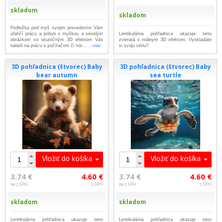
skladom
skladom
Podložka pod myš svojim prevedením Vám
uľahčí prácu a pohyb s myškou a veselým
Lentikulárna pohľadnica ukazuje tieto
obrázkom so skutočným 3D efektom Vás
zvieratá s reálnym 3D efektom. Vyskladáte
naladí na prácu s počítačom či not...
...viac
si svoju sériu?
3D pohľadnica (štvorec) Baby
3D pohľadnica (štvorec) Baby
bear autumn
sea turtle
Vložiť do košíka
Vložiť do košíka
3.74 €
4.60 €
3.74 €
4.60 €
bez DPH
s DPH
bez DPH
s DPH
skladom
skladom
Lentikulárna pohľadnica ukazuje tieto
Lentikulárna pohľadnica ukazuje tieto