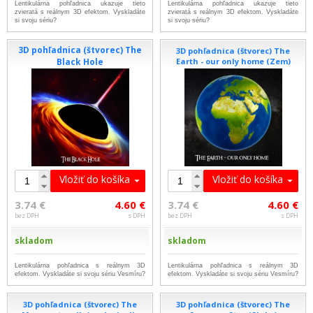
Lentikulárna pohľadnica ukazuje tieto
Lentikulárna pohľadnica ukazuje tieto
zvieratá s reálnym 3D efektom. Vyskladáte
zvieratá s reálnym 3D efektom. Vyskladáte
si svoju sériu?
si svoju sériu?
3D pohľadnica (štvorec) The
3D pohľadnica (štvorec) The
Black Hole
Earth - our only home (Zem)
Vložiť do košíka
Vložiť do košíka
3.74 €
4.60 €
3.74 €
4.60 €
bez DPH
s DPH
bez DPH
s DPH
skladom
skladom
Lentikulárna pohľadnica s reálnym 3D
Lentikulárna pohľadnica s reálnym 3D
efektom. Vyskladáte si svoju sériu Vesmíru?
efektom. Vyskladáte si svoju sériu Vesmíru?
3D pohľadnica (štvorec) The
3D pohľadnica (štvorec) The