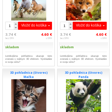
Vložiť do košíka
Vložiť do košíka
3.74 €
4.60 €
3.74 €
4.60 €
bez DPH
s DPH
bez DPH
s DPH
skladom
skladom
Lentikulárna pohľadnica ukazuje tieto
Lentikulárna pohľadnica ukazuje tieto
zvieratá s reálnym 3D efektom. Vyskladáte
zvieratá s reálnym 3D efektom. Vyskladáte
si svoju sériu?
si svoju sériu?
3D pohľadnica (štvorec)
3D pohľadnica (štvorec)
Mačka
Panda