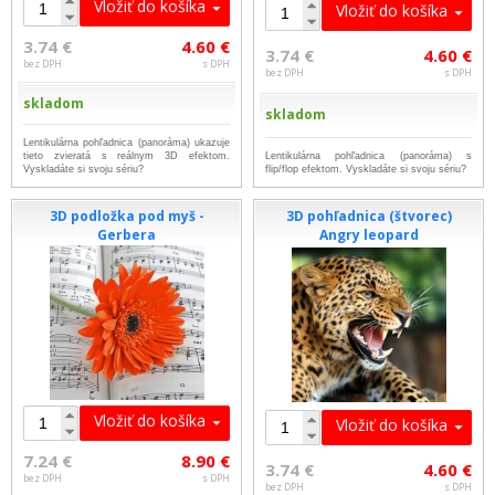
Vložiť do košíka
Vložiť do košíka
3.74 €
4.60 €
3.74 €
4.60 €
bez DPH
s DPH
bez DPH
s DPH
skladom
skladom
Lentikulárna pohľadnica (panoráma) ukazuje
tieto zvieratá s reálnym 3D efektom.
Lentikulárna pohľadnica (panoráma) s
Vyskladáte si svoju sériu?
flip/flop efektom. Vyskladáte si svoju sériu?
3D podložka pod myš -
3D pohľadnica (štvorec)
Gerbera
Angry leopard
Vložiť do košíka
Vložiť do košíka
7.24 €
8.90 €
3.74 €
4.60 €
bez DPH
s DPH
bez DPH
s DPH