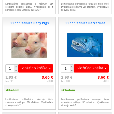
Lentikulárna pohľadnica s reálnym 3D
Lentikulárna pohľadnica ukazuje tieto milé
efektom polárnej žiary. Vyskladáte si z
zvieratka s reálnym 3D efektom. Vyskladáte
pohľadníc celú Slnečnú sústavu?
si svoju sériu?
3D pohľadnica Baby Pigs
3D pohľadnica Barracuda
Vložiť do košíka
Vložiť do košíka
2.93 €
3.60 €
2.93 €
3.60 €
bez DPH
s DPH
bez DPH
s DPH
skladom
skladom
Lentikulárna pohľadnica ukazuje tieto
Lentikulárna pohľadnica ukazuje tieto
zvieratá s reálnym 3D efektom. Vyskladáte
zvieratá s reálnym 3D efektom. Vyskladáte
si svoju sériu?
si svoju sériu?