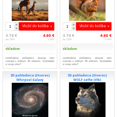
Vložiť do košíka
Vložiť do košíka
3.74 €
4.60 €
3.74 €
4.60 €
bez DPH
s DPH
bez DPH
s DPH
skladom
skladom
Lentikulárna pohľadnica ukazuje tieto
Lentikulárna pohľadnica ukazuje tieto
zvieratá s reálnym 3D efektom. Vyskladáte
zvieratá s reálnym 3D efektom. Vyskladáte
si svoju sériu?
si svoju sériu?
3D pohľadnica (štvorec)
3D pohľadnica (štvorec)
Whirpool Galaxy
WOLF selfie (Vlk)