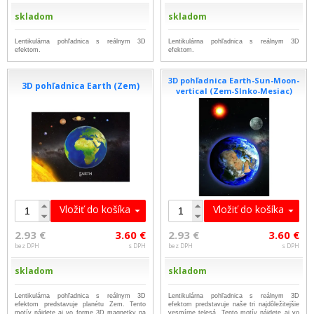
skladom
skladom
Lentikulárna pohľadnica s reálnym 3D
Lentikulárna pohľadnica s reálnym 3D
efektom.
efektom.
3D pohľadnica Earth-Sun-Moon-
3D pohľadnica Earth (Zem)
vertical (Zem-Slnko-Mesiac)
Vložiť do košíka
Vložiť do košíka
2.93 €
3.60 €
2.93 €
3.60 €
bez DPH
s DPH
bez DPH
s DPH
skladom
skladom
Lentikulárna pohľadnica s reálnym 3D
Lentikulárna pohľadnica s reálnym 3D
efektom predstavuje planétu Zem. Tento
efektom predstavuje naše tri najdôležitejšie
motív nájdete aj vo forme 3D magnetky na
vesmírne telesá. Tento motív nájdete aj vo