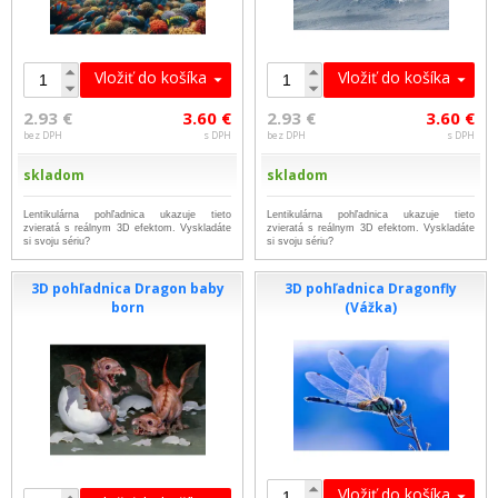
Vložiť do košíka
Vložiť do košíka
2.93 €
3.60 €
2.93 €
3.60 €
bez DPH
s DPH
bez DPH
s DPH
skladom
skladom
Lentikulárna pohľadnica ukazuje tieto
Lentikulárna pohľadnica ukazuje tieto
zvieratá s reálnym 3D efektom. Vyskladáte
zvieratá s reálnym 3D efektom. Vyskladáte
si svoju sériu?
si svoju sériu?
3D pohľadnica Dragon baby
3D pohľadnica Dragonfly
born
(Vážka)
Vložiť do košíka