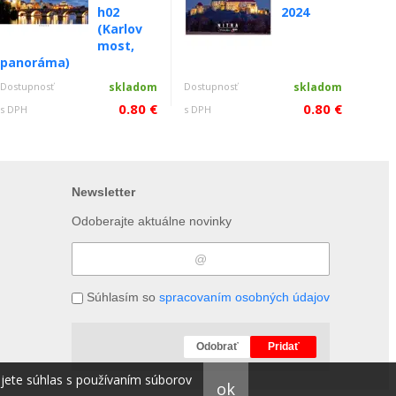
h02
2024
(Karlov
most,
panoráma)
Dostupnosť
skladom
Dostupnosť
skladom
0.80 €
0.80 €
s DPH
s DPH
Newsletter
Odoberajte aktuálne novinky
Súhlasím so
spracovaním osobných údajov
Odobrať
Pridať
ujete súhlas s používaním súborov
ok