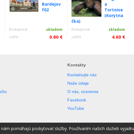
Bardejov
a
f02
Tortoise
(Korytna
čka)
m
Dostupnosť
skladom
Dostupnosť
skladom
€
0.80 €
4.60 €
s DPH
s DPH
Kontakty
Kontaktujte nás
Naše údaje
účtu
O nás, ocenenia
Facebook
YouTube
é nám pomáhajú poskytovať služby. Používaním našich služieb vyjadr