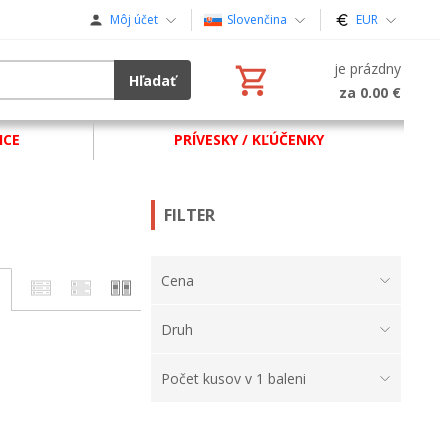
Môj účet
Slovenčina
EUR
je prázdny
Hľadať
za 0.00 €
ICE
PRÍVESKY / KĽÚČENKY
FILTER
Cena
Druh
Počet kusov v 1 baleni