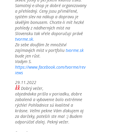
Samotný e-shop je dobré organizovany
a přehledný. Ceny jsou přiměřené,
systém slev na nákup a dopravu je
skvělým bonusem. Chcete-li mít hezké
pohledy z nádherných míst na
Slovensku tak vřele doporučuji právě
tvorme.sk.
Za sebe doufám že množství
zajímavých míst v portfoliu
tvorme.sk
bude jen růst.
Vadym S.
https://www.facebook.com/tvorme/rev
iews
29.11.2022
Dobrý večer,
objednávka prišla v poriadku, dobre
zabalená a vybavenie bolo extrémne
rýchle! Pohľadnice sú kvalitné a
krásne. Veľmi pekne Vám ďakujem aj
za darčeky, potešili ste ma! :) Budem
odporúčať ďalej. Pekný večer.