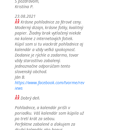
S pozdravom,
Kristína P.
23.08.2021
Krásne pohľadnice za férové ceny.
Moderný dizajn, krásne fotky, kvalitný
papier. Žiadny brak vytlačený niekde
na kolene z internetových fotiek.
Kúpil som si tu viackrát pohľadnice aj
kalendár a vždy veľká spokojnosť.
Dodanie je rýchle a zadarmo, tovar
vždy starostlivo zabalený.
Jednoznačne odporúčam tento
slovenský obchod.
Ján B.
https://www.facebook.com/tvorme/rev
iews
Dobrý deň.
Pohľadnice, a kalendár prišli v
poriadku. Váš kalendár som kúpila už
po tretí krát za sebou.
Perfektne zabalené a ďakujem za
druhý kalendár ako bonus.