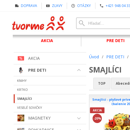
DOPRAVA
ZĽAVY
OTÁZKY
+421 948 04 3
AKCIA
PRE DETI
Úvod
/
PRE DETI
/
AKCIA
SMAJLÍCI
PRE DETI
KNIHY
TOP
Abeced
KRTKO
SMAJLÍCI
Smajlíci - plyšové prív
(balenie 2
VESELÉ SOVIČKY
AKCIA
MAGNETKY
-20%
POHĽADNICE