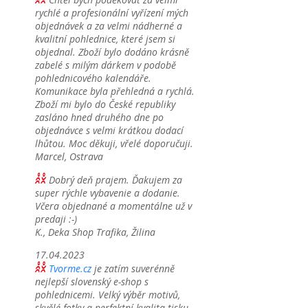
rychlé a profesionální vyřízení mých
objednávek a za velmi nádherné a
kvalitní pohlednice, které jsem si
objednal. Zboží bylo dodáno krásně
zabelé s milým dárkem v podobě
pohlednicového kalendáře.
Komunikace byla přehledná a rychlá.
Zboží mi bylo do České republiky
zasláno hned druhého dne po
objednávce s velmi krátkou dodací
lhůtou. Moc děkuji, vřelé doporučuji.
Marcel, Ostrava
Dobrý deň prajem. Ďakujem za
super rýchle vybavenie a dodanie.
Včera objednané a momentálne už v
predaji :-)
K., Deka Shop Trafika, Žilina
17.04.2023
Tvorme.cz
je zatím suverénně
nejlepší slovenský e-shop s
pohlednicemi. Velký výběr motivů,
skvělé fotky a perfektní kvalita tisku.