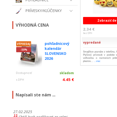
PRÍVESKY/KĽÚČENKY
Zobraziť de
VÝHODNÁ CENA
2.34 €
bez DPH
vypredané
pohľadnicový
VÝPREDAJ
kalendár
-50%
Smajlíkov poznáte z telefónu, f
SLOVENSKO
Plyšový prívesok v podobe v
2026
veľkosťou o rozmeroch pri
plastov...
...viac
Dostupnosť
skladom
4.45 €
s DPH
Napísali ste nám ...
27.02.2025
Chtěl bych poděkovat za velmi