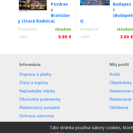
Pozdrav
Budapes
z
t
Bratislav
(Budapeš
y (Stará Radnica)
ť)
Dostupnosť
skladom
Dostupnosť
sklado
0.80 €
3.60 
s DPH
s DPH
Informácie
Môj profil
Doprava a platby
Košík
Zľavy a kupóny
Objednávky
Najčastejšie otázky
Nastavenie 
Obchodné podmienky
Reklamácie
Reklamačný poriadok
Obľúbené
Ochrana súkromia
Táto stránka používa súbory cookies, ktor