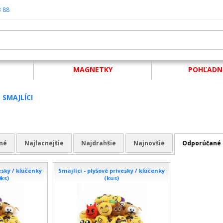
3 88
MAGNETKY
POHĽADN
SMAJLÍCI
né
Najlacnejšie
Najdrahšie
Najnovšie
Odporúčané
esky / kľúčenky
Smajlíci - plyšové prívesky / kľúčenky
0ks)
(kus)