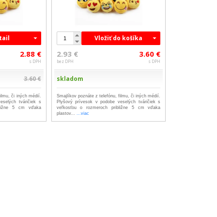
tail
Vložiť do košíka
2.88 €
2.93 €
3.60 €
s DPH
bez DPH
s DPH
3.60 €
skladom
ilmu, či iných médií.
Smajlíkov poznáte z telefónu, filmu, či iných médií.
eselých tváričiek s
Plyšový prívesok v podobe veselých tváričiek s
bližne 5 cm vďaka
veľkosťou o rozmeroch približne 5 cm vďaka
plastov...
...viac