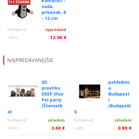
kamaráti -
5+1 ZDARMA
sada,
prívesok, 8
- 12 cm
Dostupnosť
vypredané
12.90 €
s DPH
NAJPREDÁVANEJŠIE
3D
pohľadnic
pravítko
a
DEEP Shar
Budapest
Pei party
I
(Šteniatk
(Budapešť
a)
I)
Dostupnosť
skladom
Dostupnosť
skladom
3.60 €
0.80 €
s DPH
s DPH