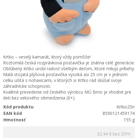
Krtko – veselý kamarát, ktorý vždy pomôže!
Roztomilá česká rozprávková postavička je známa celé generácie.
Obľúbený Krtko urobí radosť všetkým deťom, ktoré milujú príbehy.
Malá stojatá plyšová postavička vysoká asi 25 cm je v jednom
celku ušitá s nohavicami, v ktorých si Krtko rád skúšal svoje
záhradnícke schopnosti.
Kvalitné prevedenie od českého výrobcu MÚ Brno je vhodné pre
deti bez vekového obmedzenia (0+).
Kód produktu
Krtko25n
EAN kód
8590121459174
Hmotnosť
155 g
32.44 €
bez DPH