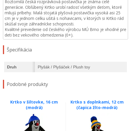
Roztomilá česká rozprávková postavička je známa celé
generácie. Obľúbený Krtko urobí radosť všetkým deťom, ktoré
milujú príbehy. Malá stojatá plyšová postavička vysoká asi 25
cm je v jednom celku ušitá s nohavicami, v ktorých si Krtko rád
skúšal svoje záhradnícke schopnosti.
Kvalitné prevedenie od českého výrobcu MÚ Brno je vhodné pre
deti bez vekového obmedzenia (0+).
Špecifikácia
Druh
Plyšák / Plyšáček / Plush toy
Podobné produkty
Krtko v šiltovke, 16 cm
Krtko s doplnkami, 12 cm
(modrá)
(čapica žlto-modrá)