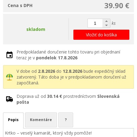
39.90 €
Cena s DPH
ks
skladom
Vložiť do košíka
Predpokladané doručenie tohto tovaru pri objednaní
teraz je v
pondelok
17.8.2026
V dobe od
2.8.2026
do
12.8.2026
bude expedičný sklad
zatvorený. Táto doba je v predpokladanom doručení už
započítaná.
Doprava už od
30.14 €
prostredníctvom
Slovenská
pošta
Popis
Komentáre
?
Krtko – veselý kamarát, ktorý vždy pomôže!