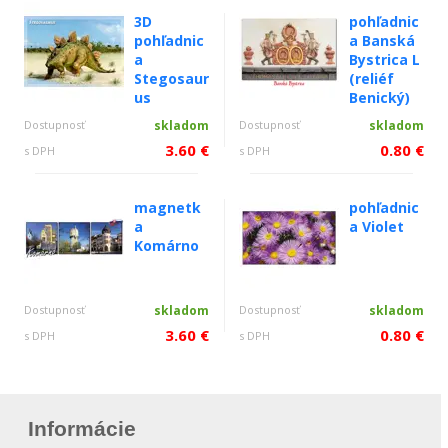
3D
pohľadnic
pohľadnic
a Banská
a
Bystrica L
Stegosaur
(reliéf
us
Benický)
Dostupnosť
skladom
Dostupnosť
skladom
3.60 €
0.80 €
s DPH
s DPH
magnetk
pohľadnic
a
a Violet
Komárno
Dostupnosť
skladom
Dostupnosť
skladom
3.60 €
0.80 €
s DPH
s DPH
Informácie