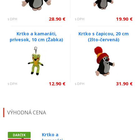
28.90 €
19.90 €
s DPH
s DPH
Krtko a kamaráti,
Krtko s čapicou, 20 cm
prívesok, 10 cm (Žabka)
(žlto-červená)
12.90 €
31.90 €
s DPH
s DPH
VÝHODNÁ CENA
Krtko a
DARČEK