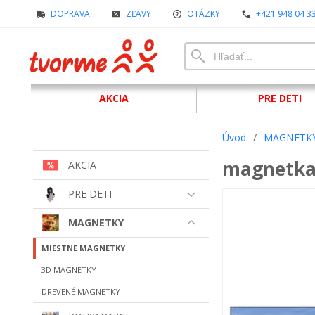
DOPRAVA
ZĽAVY
OTÁZKY
+421 948 04 3
AKCIA
PRE DETI
Úvod
/
MAGNETK
magnetka
AKCIA
PRE DETI
MAGNETKY
MIESTNE MAGNETKY
3D MAGNETKY
DREVENÉ MAGNETKY