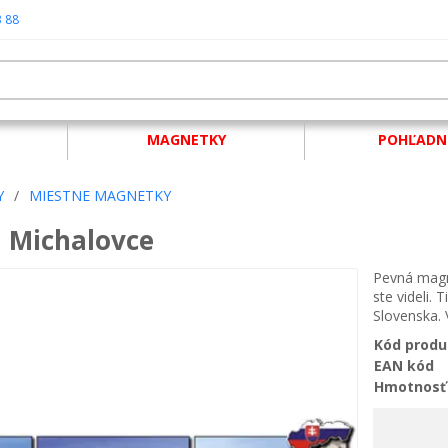
3 88
MAGNETKY
POHĽADN
Y
/
MIESTNE MAGNETKY
 Michalovce
Pevná magn
ste videli.
Slovenska. 
Kód produ
EAN kód
Hmotnosť