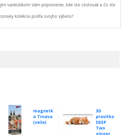
m vankúšikom Vám pripomenie, kde ste cestovali a čo ste
 ponuky kolekciu podľa svojho výberu?
magnetk
3D
a Trnava
pravítko
(veže)
DEEP
Two
ginger