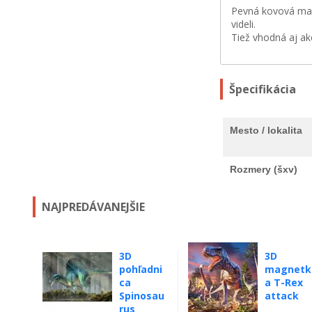
Pevná kovová mag
videli.
Tiež vhodná aj ak
Špecifikácia
Mesto / lokalita
Rozmery (šxv)
NAJPREDÁVANEJŠIE
3D
3D
pohľadni
magnetk
ca
a T-Rex
Spinosau
attack
rus