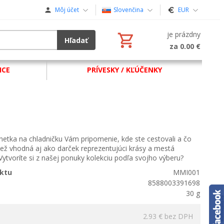
Môj účet
Slovenčina
EUR
je prázdny
Hľadať
za 0.00 €
ICE
PRÍVESKY / KĽÚČENKY
etka na chladničku Vám pripomenie, kde ste cestovali a čo
 Tiež vhodná aj ako darček reprezentujúci krásy a mestá
Vytvoríte si z našej ponuky kolekciu podľa svojho výberu?
ktu
MMI001
8588003391698
30 g
2.93 €
bez DPH