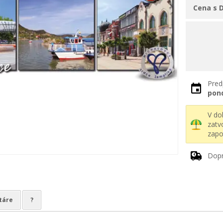
Cena s 
Pred
pon
V d
zatv
zapo
Dop
táre
?