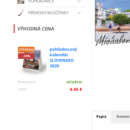
POHĽADNICE
PRÍVESKY/KĽÚČENKY
VÝHODNÁ CENA
pohľadnicový
VÝPREDAJ
kalendár
-50%
SLOVENSKO
2026
Dostupnosť
skladom
4.45 €
s DPH
Popis
Komen