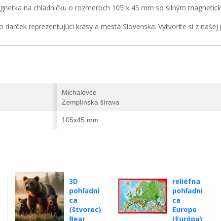
netka na chladničku o rozmeroch 105 x 45 mm so silným magnetický
o darček reprezentujúci krásy a mestá Slovenska. Vytvoríte si z našej
Michalovce
Zemplínska šírava
105x45 mm
3D
reliéfna
pohľadni
pohľadni
ca
ca
(štvorec)
Europe
Bear
(Európa)