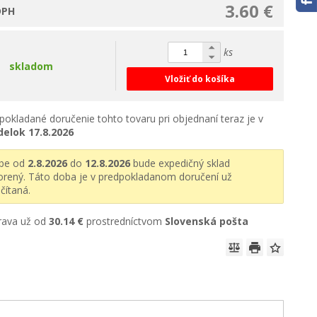
3.60 €
DPH
ks
skladom
Vložiť do košíka
pokladané doručenie tohto tovaru pri objednaní teraz je v
delok
17.8.2026
obe od
2.8.2026
do
12.8.2026
bude expedičný sklad
orený. Táto doba je v predpokladanom doručení už
čítaná.
rava už od
30.14 €
prostredníctvom
Slovenská pošta