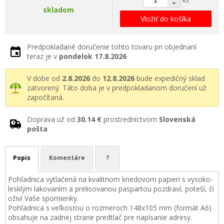
skladom
Vložiť do košíka
Predpokladané doručenie tohto tovaru pri objednaní
teraz je v
pondelok
17.8.2026
V dobe od
2.8.2026
do
12.8.2026
bude expedičný sklad
zatvorený. Táto doba je v predpokladanom doručení už
započítaná.
Doprava už od
30.14 €
prostredníctvom
Slovenská
pošta
Popis
Komentáre
?
Pohľadnica vytlačená na kvalitnom kriedovom papieri s vysoko-
lesklým lakovaním a prelisovanou paspartou pozdraví, poteší, či
oživí Vaše spomienky.
Pohľadnica s veľkosťou o rozmeroch 148x105 mm (formát A6)
obsahuje na zadnej strane predtlač pre napísanie adresy.