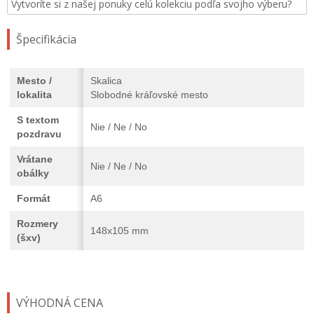
Vytvoríte si z našej ponuky celú kolekciu podľa svojho výberu?
Špecifikácia
Mesto /
Skalica
lokalita
Slobodné kráľovské mesto
S textom
Nie / Ne / No
pozdravu
Vrátane
Nie / Ne / No
obálky
Formát
A6
Rozmery
148x105 mm
(šxv)
VÝHODNÁ CENA