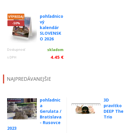
pohľadnico
VÝPREDAJ
vý
-50%
kalendár
SLOVENSK
O 2026
Dostupnosť
skladom
4.45 €
s DPH
NAJPREDÁVANEJŠIE
pohľadnic
3D
a
pravítko
Gerulata /
DEEP The
Bratislava
Trio
- Rusovce
2023