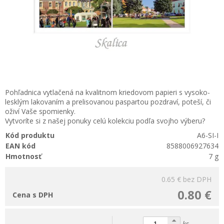
Pohľadnica vytlačená na kvalitnom kriedovom papieri s vysoko-
lesklým lakovaním a prelisovanou paspartou pozdraví, poteší, či
oživí Vaše spomienky.
Vytvoríte si z našej ponuky celú kolekciu podľa svojho výberu?
Kód produktu
A6-SI-I
EAN kód
8588006927634
Hmotnosť
7 g
0.65 €
bez DPH
0.80 €
Cena s DPH
ks