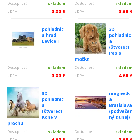
Dostupnosť
skladom
Dostupnosť
skladom
0.80 €
3.60 €
s DPH
s DPH
pohľadnic
3D
a hrad
pohľadnic
Levice I
a
(štvorec)
Pes a
mačka
Dostupnosť
skladom
Dostupnosť
skladom
0.80 €
4.60 €
s DPH
s DPH
3D
magnetk
pohľadnic
a
a
Bratislava
(štvorec)
(podvečer
Kone v
ný Dunaj)
prachu
Dostupnosť
skladom
Dostupnosť
skladom
4.60 €
3.60 €
s DPH
s DPH