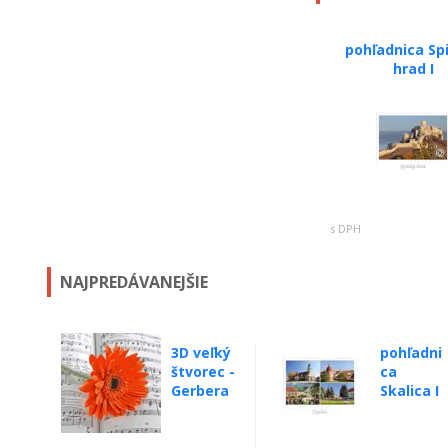
pohľadnica Sp
hrad I
s DPH
NAJPREDÁVANEJŠIE
3D veľký
pohľadni
štvorec -
ca
Gerbera
Skalica I