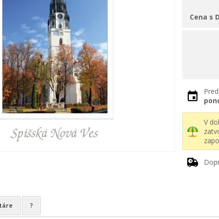
Cena s 
Pred
pon
V d
zatv
zapo
Dop
táre
?