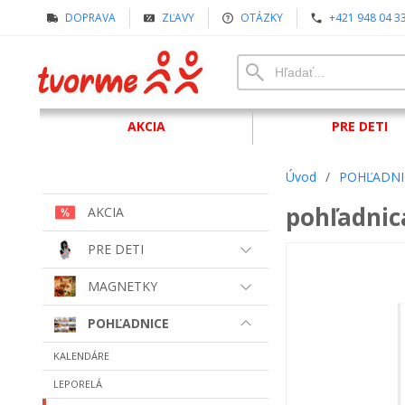
DOPRAVA
ZĽAVY
OTÁZKY
+421 948 04 3
AKCIA
PRE DETI
Úvod
/
POHĽADNI
pohľadnica
AKCIA
PRE DETI
MAGNETKY
POHĽADNICE
KALENDÁRE
LEPORELÁ