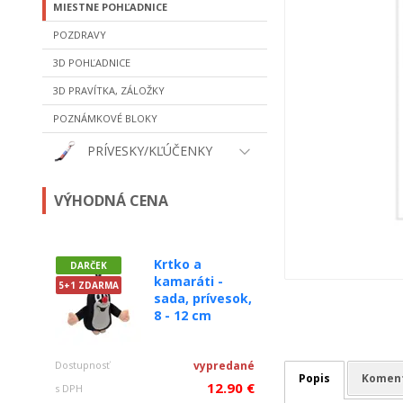
MIESTNE POHĽADNICE
POZDRAVY
3D POHĽADNICE
3D PRAVÍTKA, ZÁLOŽKY
POZNÁMKOVÉ BLOKY
PRÍVESKY/KĽÚČENKY
VÝHODNÁ CENA
Krtko a
DARČEK
kamaráti -
5+1 ZDARMA
sada, prívesok,
8 - 12 cm
Dostupnosť
vypredané
Popis
Komen
12.90 €
s DPH