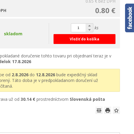
0.65 €
bez DPH
0.80 €
DPH
ks
skladom
Vložiť do košíka
pokladané doručenie tohto tovaru pri objednaní teraz je v
delok
17.8.2026
obe od
2.8.2026
do
12.8.2026
bude expedičný sklad
orený. Táto doba je v predpokladanom doručení už
čítaná.
rava už od
30.14 €
prostredníctvom
Slovenská pošta