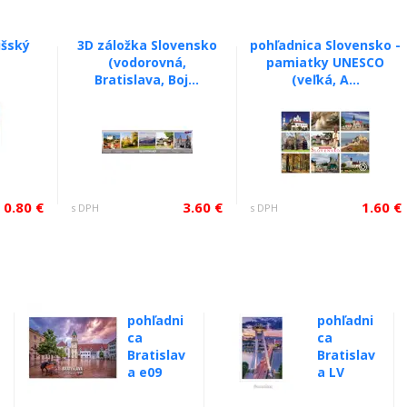
išský
3D záložka Slovensko
pohľadnica Slovensko -
(vodorovná,
pamiatky UNESCO
Bratislava, Boj...
(veľká, A...
0.80 €
3.60 €
1.60 €
s DPH
s DPH
pohľadni
pohľadni
ca
ca
Bratislav
Bratislav
a e09
a LV