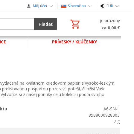
Môj účet
Slovenčina
EUR
je prázdny
Hľadať
za 0.00 €
ICE
PRÍVESKY / KĽÚČENKY
vytlačená na kvalitnom kriedovom papieri s vysoko-lesklým
 prelisovanou paspartou pozdraví, poteší, či oživí Vaše
Vytvoríte si z našej ponuky celú kolekciu podľa svojho
ktu
A6-SN-II
8588006928303
7 g