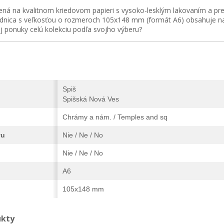
ená na kvalitnom kriedovom papieri s vysoko-lesklým lakovaním a prel
dnica s veľkosťou o rozmeroch 105x148 mm (formát A6) obsahuje na z
ej ponuky celú kolekciu podľa svojho výberu?
Spiš
Spišská Nová Ves
Chrámy a nám. / Temples and sq
vu
Nie / Ne / No
Nie / Ne / No
A6
105x148 mm
ukty