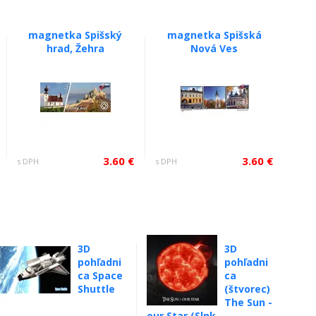
magnetka Spišský
magnetka Spišská
hrad, Žehra
Nová Ves
3.60 €
3.60 €
s DPH
s DPH
3D
3D
pohľadni
pohľadni
ca Space
ca
Shuttle
(štvorec)
The Sun -
our Star (Slnk...